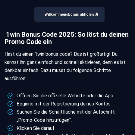
Willkommensbonus abholen 💰
1win Bonus Code 2025: So löst du deinen
Promo Code ein
Hast du einen 1win bonus code? Das ist großartig! Du
kannst ihn ganz einfach und schnell aktivieren, denn es ist
denkbar einfach. Dazu musst du folgende Schritte
ausführen:
Öffnen Sie die offizielle Website oder die App.
Beginne mit der Registrierung deines Kontos.
Suchen Sie die Schaltfläche mit der Aufschrift
„Promo-Code hinzufügen”.
Klicken Sie darauf.