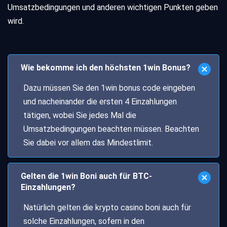
Umsatzbedingungen und anderen wichtigen Punkten geben
wird.
Wie bekomme ich den höchsten 1win Bonus?
Dazu müssen Sie den
1win bonus code
eingeben
und nacheinander die ersten 4 Einzahlungen
tätigen, wobei Sie jedes Mal die
Umsatzbedingungen beachten müssen. Beachten
Sie dabei vor allem das Mindestlimit.
Gelten die 1win Boni auch für BTC-
Einzahlungen?
Natürlich gelten die
krypto casino boni
auch für
solche Einzahlungen, sofern in den