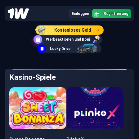
Einloggen
Registrierung
Kostenloses Geld
Werbeaktionen und Boni
Lucky Drive
Kasino-Spiele