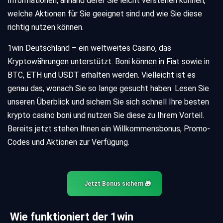
Informationen, anhand derer Sie leicht verstehen können,
welche Aktionen für Sie geeignet sind und wie Sie diese
richtig nutzen können.
1win Deutschland – ein weltweites Casino, das
Kryptowährungen unterstützt. Boni können in Fiat sowie in
BTC, ETH und USDT erhalten werden. Vielleicht ist es
genau das, wonach Sie so lange gesucht haben. Lesen Sie
unseren Überblick und sichern Sie sich schnell Ihre besten
krypto casino boni und nutzen Sie diese zu Ihrem Vorteil.
Bereits jetzt stehen Ihnen ein Willkommensbonus, Promo-
Codes und Aktionen zur Verfügung.
Jetzt Bonus sichern 🎁
Wie funktioniert der 1win