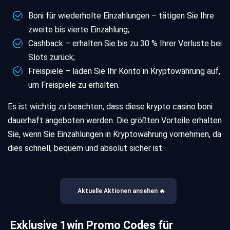
Boni für wiederholte Einzahlungen – tätigen Sie Ihre
zweite bis vierte Einzahlung;
Cashback – erhalten Sie bis zu 30 % Ihrer Verluste bei
Slots zurück;
Freispiele – laden Sie Ihr Konto in Kryptowährung auf,
um Freispiele zu erhalten.
Es ist wichtig zu beachten, dass diese krypto casino boni
dauerhaft angeboten werden. Die größten Vorteile erhalten
Sie, wenn Sie Einzahlungen in Kryptowährung vornehmen, da
dies schnell, bequem und absolut sicher ist.
Aktuelle Aktionen ansehen 🔥
Exklusive 1win Promo Codes für