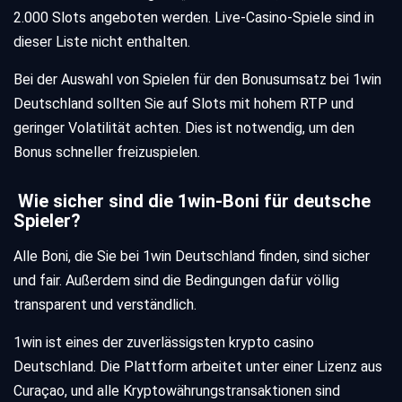
2.000 Slots angeboten werden. Live-Casino-Spiele sind in
dieser Liste nicht enthalten.
Bei der Auswahl von Spielen für den Bonusumsatz bei 1win
Deutschland sollten Sie auf Slots mit hohem RTP und
geringer Volatilität achten. Dies ist notwendig, um den
Bonus schneller freizuspielen.
Wie sicher sind die 1win-Boni für deutsche
Spieler?
Alle Boni, die Sie bei 1win Deutschland finden, sind sicher
und fair. Außerdem sind die Bedingungen dafür völlig
transparent und verständlich.
1win ist eines der zuverlässigsten krypto casino
Deutschland. Die Plattform arbeitet unter einer Lizenz aus
Curaçao, und alle Kryptowährungstransaktionen sind