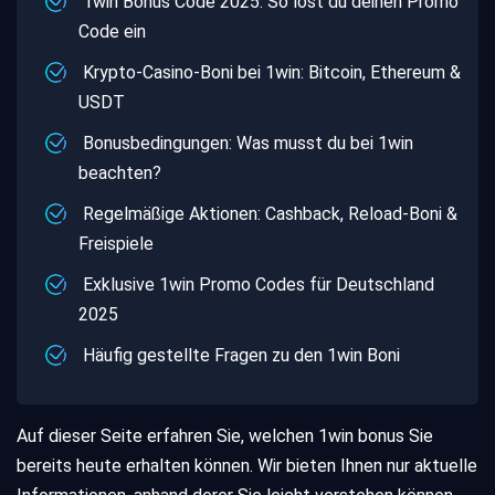
1win Bonus Code 2025: So löst du deinen Promo
Code ein
Krypto-Casino-Boni bei 1win: Bitcoin, Ethereum &
USDT
Bonusbedingungen: Was musst du bei 1win
beachten?
Regelmäßige Aktionen: Cashback, Reload-Boni &
Freispiele
Exklusive 1win Promo Codes für Deutschland
2025
Häufig gestellte Fragen zu den 1win Boni
Auf dieser Seite erfahren Sie, welchen 1win bonus Sie
bereits heute erhalten können. Wir bieten Ihnen nur aktuelle