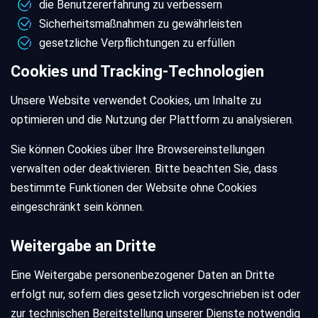
die Benutzererfahrung zu verbessern
Sicherheitsmaßnahmen zu gewährleisten
gesetzliche Verpflichtungen zu erfüllen
Cookies und Tracking-Technologien
Unsere Website verwendet Cookies, um Inhalte zu
optimieren und die Nutzung der Plattform zu analysieren.
Sie können Cookies über Ihre Browsereinstellungen
verwalten oder deaktivieren. Bitte beachten Sie, dass
bestimmte Funktionen der Website ohne Cookies
eingeschränkt sein können.
Weitergabe an Dritte
Eine Weitergabe personenbezogener Daten an Dritte
erfolgt nur, sofern dies gesetzlich vorgeschrieben ist oder
zur technischen Bereitstellung unserer Dienste notwendig