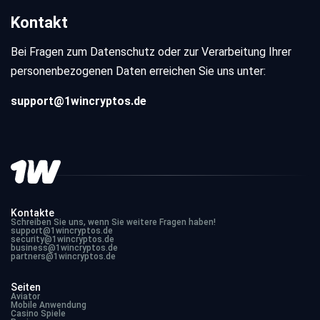
Kontakt
Bei Fragen zum Datenschutz oder zur Verarbeitung Ihrer
personenbezogenen Daten erreichen Sie uns unter:
support@1wincryptos.de
Kontakte
Schreiben Sie uns, wenn Sie weitere Fragen haben!
support@1wincryptos.de
security@1wincryptos.de
business@1wincryptos.de
partners@1wincryptos.de
Seiten
Aviator
Mobile Anwendung
Casino Spiele