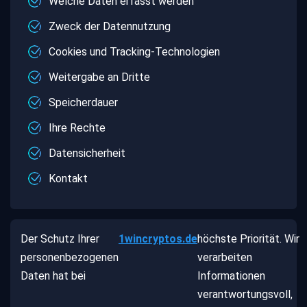
Welche Daten erfasst werden
Zweck der Datennutzung
Cookies und Tracking-Technologien
Weitergabe an Dritte
Speicherdauer
Ihre Rechte
Datensicherheit
Kontakt
Der Schutz Ihrer
1wincryptos.de
höchste Priorität. Wir
personenbezogenen
verarbeiten
Daten hat bei
Informationen
verantwortungsvoll,