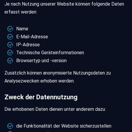
Je nach Nutzung unserer Website können folgende Daten
erfasst werden:
Name
E-Mail-Adresse
IP-Adresse
Technische Geräteinformationen
Browsertyp und -version
Zusätzlich können anonymisierte Nutzungsdaten zu
Analysezwecken erhoben werden.
Zweck der Datennutzung
Die erhobenen Daten dienen unter anderem dazu:
die Funktionalität der Website sicherzustellen